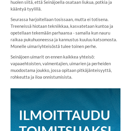
huolen siitä, että Seinäjoella osataan liukua, potkia ja
kääntyä tyylillä.
Seurassa harjoitellaan tosissaan, mutta ei totisena.
Treeneissä hiotaan tekniikkaa, kasvatetaan kuntoa ja
opetellaan tekemään parhaansa - samalla kun nauru
raikaa pukuhuoneessa ja kannustus kuuluu katsomosta.
Monelle uimariyhteisöstä tulee toinen perhe.
Seinäjoen uimarit on ennen kaikkea yhteisö:
vapaaehtoisten, valmentajien, uimarien ja perheiden
muodostama joukko, jossa opitaan pitkäjänteisyyttä,
rohkeutta ja iloa onnistumisista.