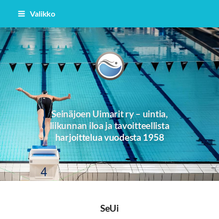
Siirry
Valikko
sivun
sisältöön
Seinäjoen Uimarit -58
Seinäjoen Uimarit ry – uintia,
liikunnan iloa ja tavoitteellista
harjoittelua vuodesta 1958
SeUi