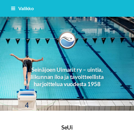
Siirry
Valikko
sivun
sisältöön
Seinäjoen Uimarit -58
Seinäjoen Uimarit ry – uintia,
liikunnan iloa ja tavoitteellista
harjoittelua vuodesta 1958
SeUi