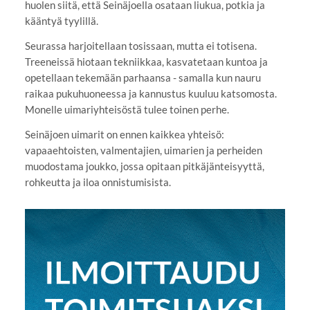
huolen siitä, että Seinäjoella osataan liukua, potkia ja
kääntyä tyylillä.
Seurassa harjoitellaan tosissaan, mutta ei totisena.
Treeneissä hiotaan tekniikkaa, kasvatetaan kuntoa ja
opetellaan tekemään parhaansa - samalla kun nauru
raikaa pukuhuoneessa ja kannustus kuuluu katsomosta.
Monelle uimariyhteisöstä tulee toinen perhe.
Seinäjoen uimarit on ennen kaikkea yhteisö:
vapaaehtoisten, valmentajien, uimarien ja perheiden
muodostama joukko, jossa opitaan pitkäjänteisyyttä,
rohkeutta ja iloa onnistumisista.